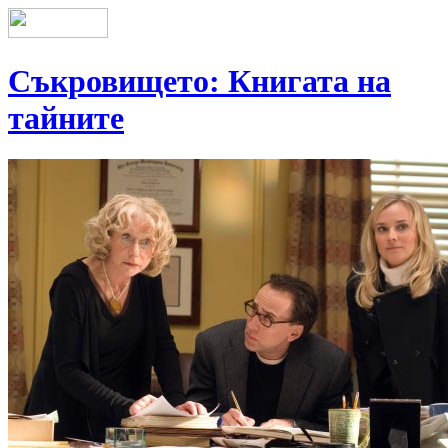
Съкровището: Книгата на
тайните