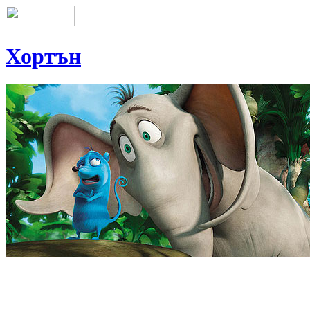
Хортън