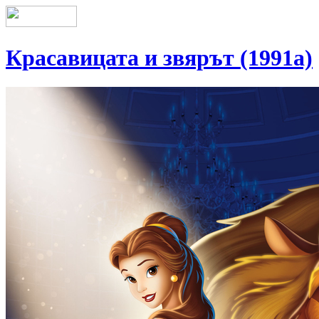
Красавицата и звярът (1991a)