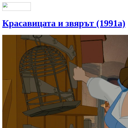
Красавицата и звярът (1991a)