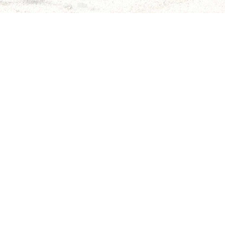
ms/7199/p_17206.jpg