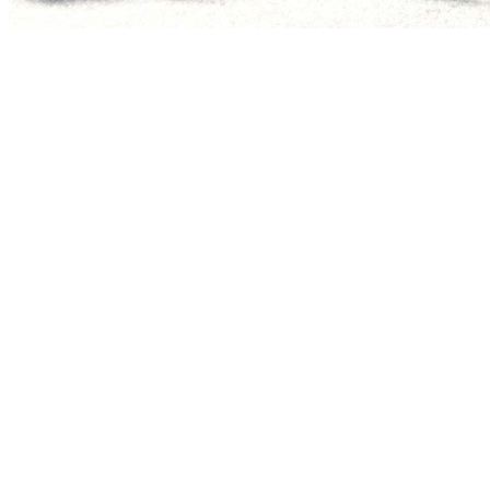
[Migrated image] https://i.dir.bg/kino/fil