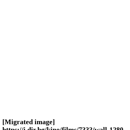
[Migrated image]
https://i.dir.bg/kino/films/7333/wall-1280-