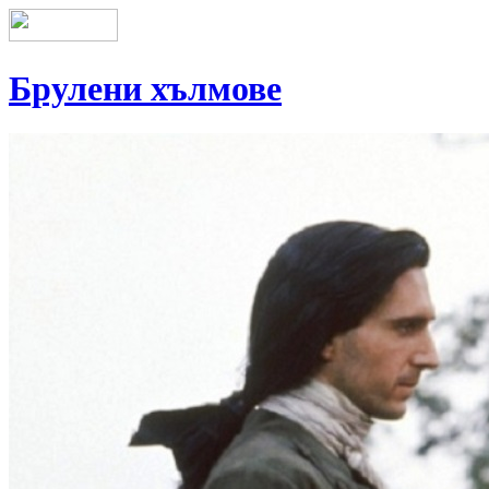
Брулени хълмове