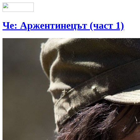
Че: Аржентинецът (част 1)