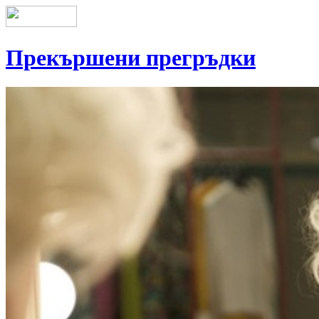
Прекършени прегръдки