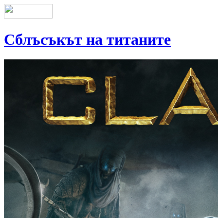
Сблъсъкът на титаните