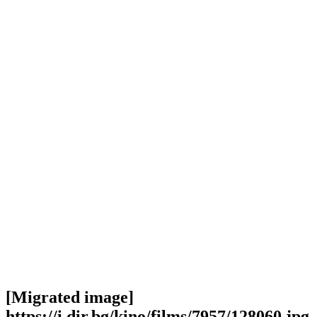
[Migrated image]
https://i.dir.bg/kino/films/7957/128060.jpg