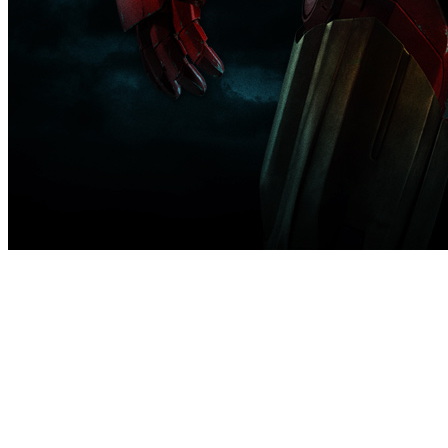
[Migrated image] https://i.dir.bg/kino/film