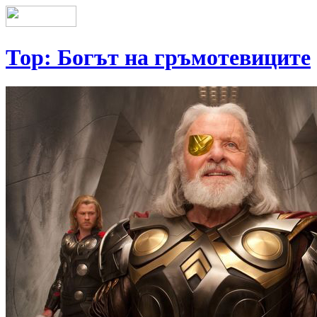
Тор: Богът на гръмотевиците