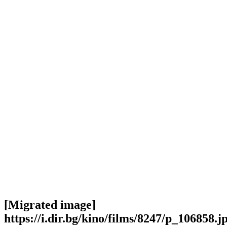
[Migrated image]
https://i.dir.bg/kino/films/8247/p_106858.j