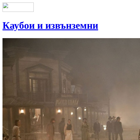
Каубои и извънземни