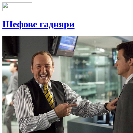
Шефове гадняри