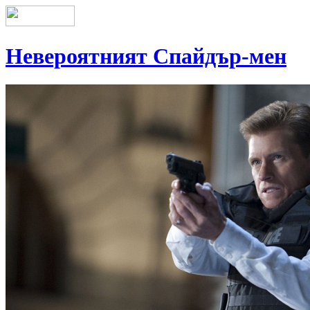
Невероятният Спайдър-мен