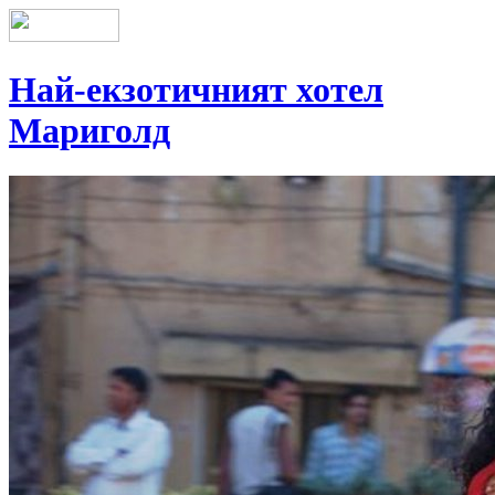
Най-екзотичният хотел
Мариголд