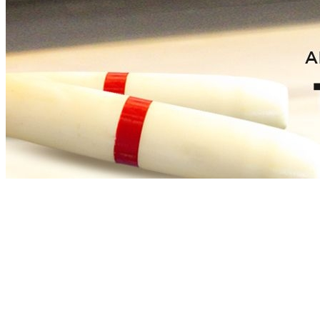
[Migrated image] https://i.dir.bg/kino/fil