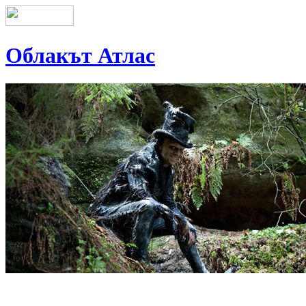
Облакът Атлас