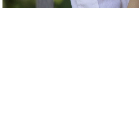
[Migrated image] https://i.dir.bg/kino/film