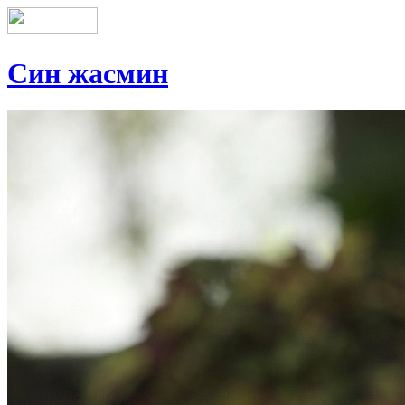
Син жасмин