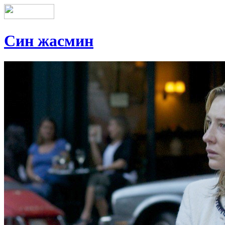
Син жасмин