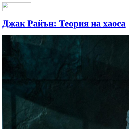
Джак Райън: Теория на хаоса