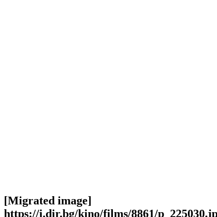
[Migrated image]
https://i.dir.bg/kino/films/8861/p_225030.j