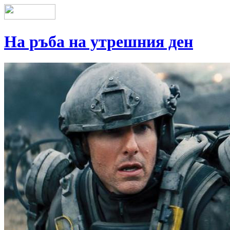
На ръба на утрешния ден