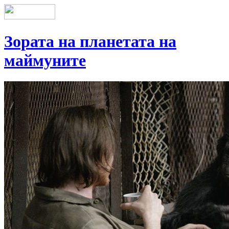
Зората на планетата на
маймуните