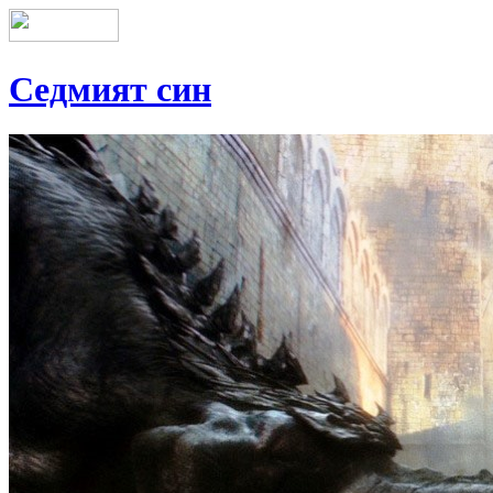
Седмият син