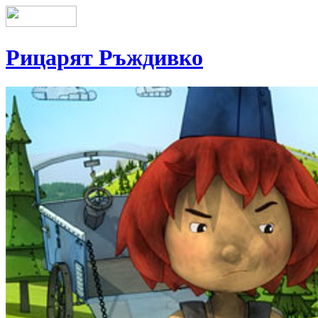
Рицарят Ръждивко