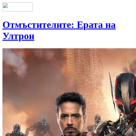
Отмъстителите: Ерата на
Ултрон