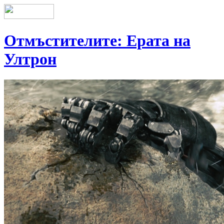
Отмъстителите: Ерата на
Ултрон