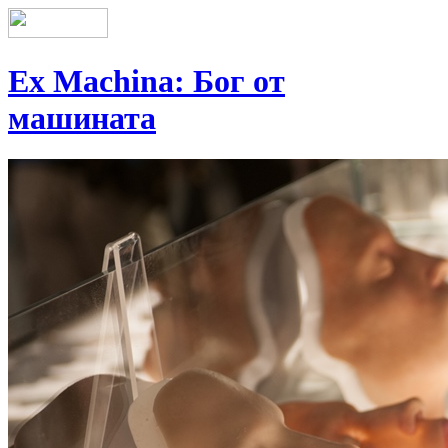
Ex Machina: Бог от
машината