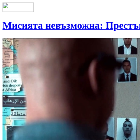
Мисията невъзможна: Престъ