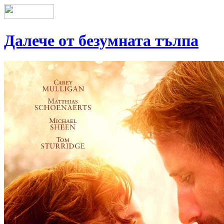
Далече от безумната тълпа