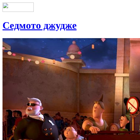
Седмото джудже