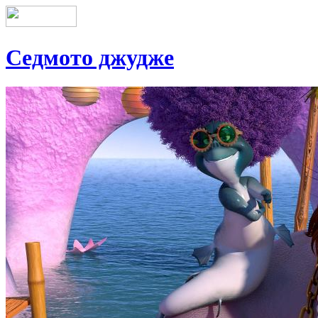
Седмото джудже