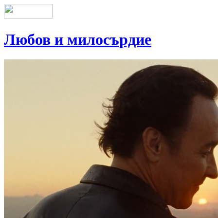
Любов и милосърдие