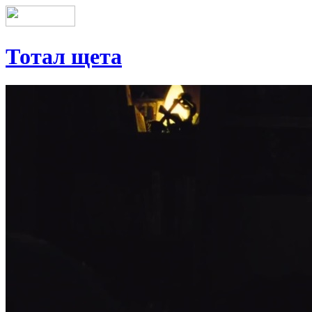
Тотал щета