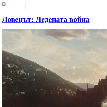
Ловецът: Ледената война