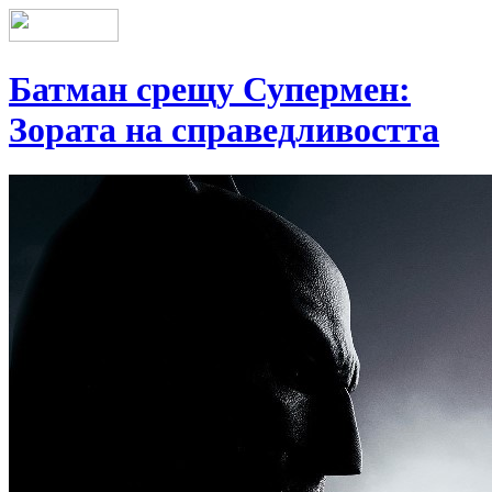
Батман срещу Супермен:
Зората на справедливостта