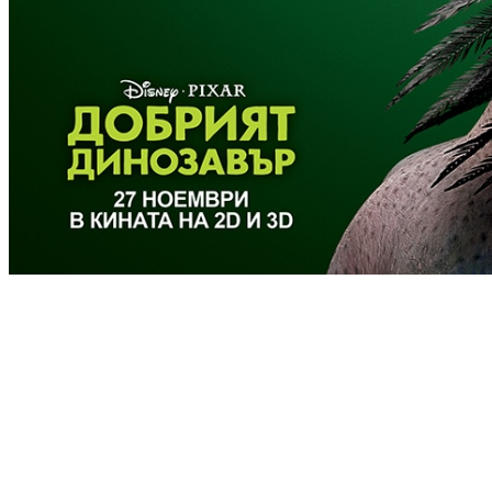
[Migrated image] https://i.dir.bg/kin