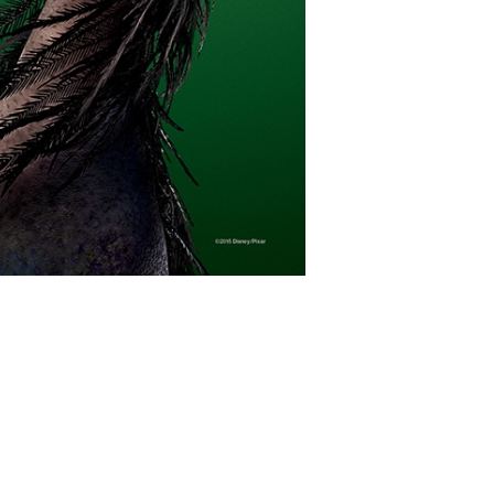
o/films/9838/GDINO_RAPTOR_BULGARIA.jpg