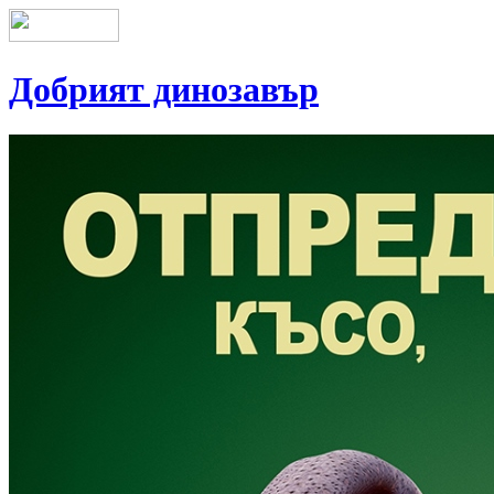
Добрият динозавър