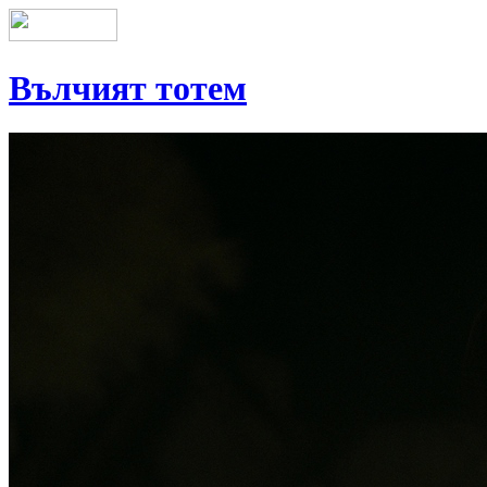
Вълчият тотем