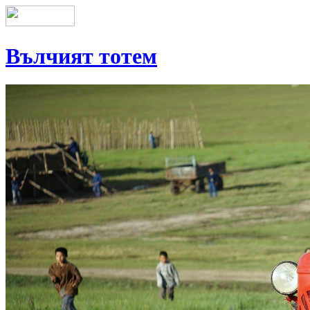
Вълчият тотем