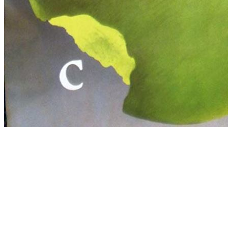
[Migrated image] https://i.dir.bg/kino/fil