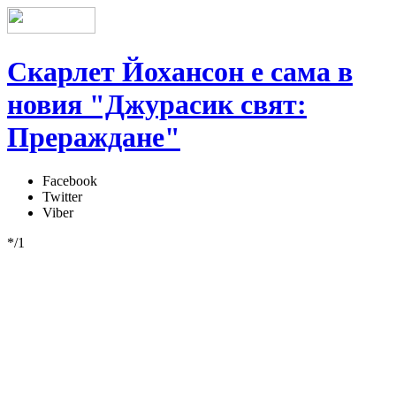
Скарлет Йохансон е сама в
новия "Джурасик свят:
Прераждане"
Facebook
Twitter
Viber
*/1