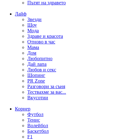
Пътят на здравето
Лайф
Звезди
Шоу
Мода
Здраве и красота
Отново в час
Мама
Дом
Любопитно
Дай лапа
Любов и секс
Шопинг
PR Zone
Разговори за съня
Тествахме за вас...
Вкусотии
Корнер
Футбол
Тенис
Волейбол
Баскетбол
F1