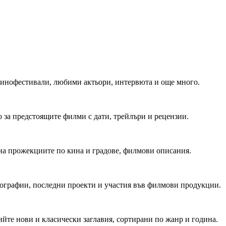
 Кинофестивали, любими актьори, интервюта и още много.
 за предстоящите филми с дати, трейлъри и рецензии.
на прожекциите по кина и градове, филмови описания.
мографии, последни проекти и участия във филмови продукции.
йте нови и класически заглавия, сортирани по жанр и година.