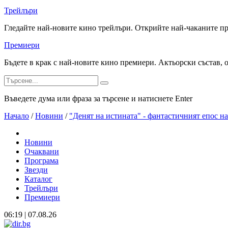
Трейлъри
Гледайте най-новите кино трейлъри. Открийте най-чаканите п
Премиери
Бъдете в крак с най-новите кино премиери. Актьорски състав, 
Въведете дума или фраза за търсене и натиснете Enter
Начало
/
Новини
/
"Денят на истината" - фантастичният епос н
Новини
Очаквани
Програма
Звезди
Каталог
Трейлъри
Премиери
06:19 | 07.08.26