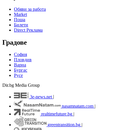
Обяви за работа
Market
Поща
Билети
Direct Реклама
Градове
София
Пловдив
Варна
Бургас
Русе
Dir.bg Media Group
3e-news.net
|
nasamnatam.com
|
realtimefuture.bg
|
greentransition.bg
|