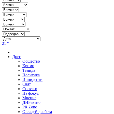
21 °
Днес
Общество
Крими
Темида
Политика
Инциденти
Свят
Спектър
На фокус
Мнение
ДИРектно
PR Zone
Овладей диабета