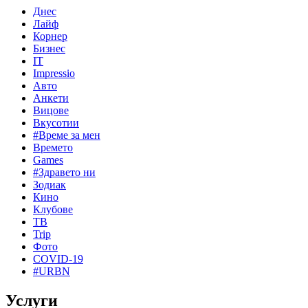
Днес
Лайф
Корнер
Бизнес
IT
Impressio
Авто
Анкети
Вицове
Вкусотии
#Време за мен
Времето
Games
#Здравето ни
Зодиак
Кино
Клубове
ТВ
Trip
Фото
COVID-19
#URBN
Услуги