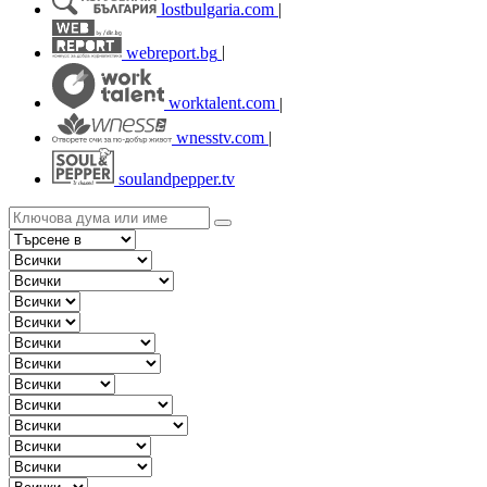
lostbulgaria.com
|
webreport.bg
|
worktalent.com
|
wnesstv.com
|
soulandpepper.tv