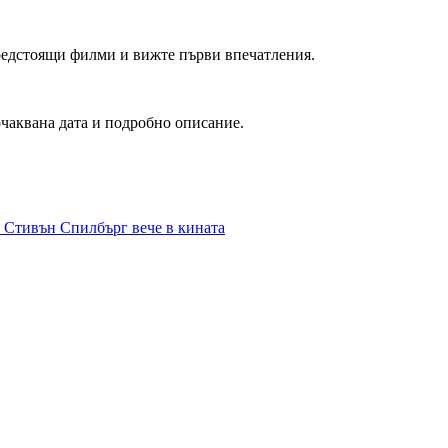
редстоящи филми и вижте първи впечатления.
очаквана дата и подробно описание.
а Стивън Спилбърг вече в кината