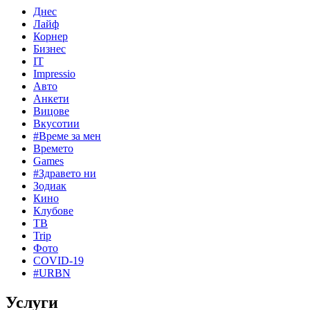
Днес
Лайф
Корнер
Бизнес
IT
Impressio
Авто
Анкети
Вицове
Вкусотии
#Време за мен
Времето
Games
#Здравето ни
Зодиак
Кино
Клубове
ТВ
Trip
Фото
COVID-19
#URBN
Услуги