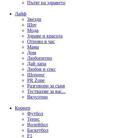
Пътят на здравето
Лайф
Звезди
Шоу
Мода
Здраве и красота
Отново в час
Мама
Дом
Любопитно
Дай лапа
Любов и секс
Шопинг
PR Zone
Разговори за съня
Тествахме за вас...
Вкусотии
Корнер
Футбол
Тенис
Волейбол
Баскетбол
F1