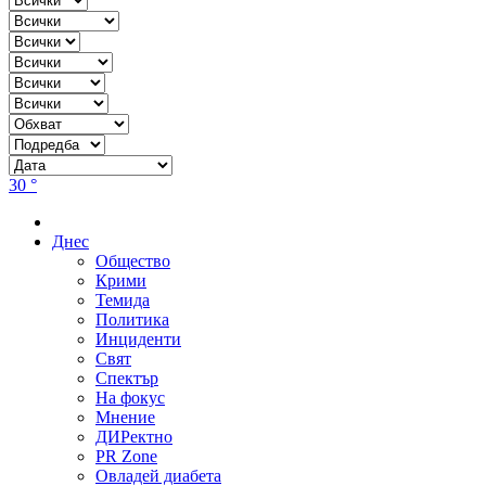
30 °
Днес
Общество
Крими
Темида
Политика
Инциденти
Свят
Спектър
На фокус
Мнение
ДИРектно
PR Zone
Овладей диабета