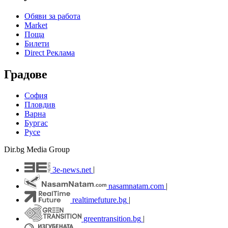
Обяви за работа
Market
Поща
Билети
Direct Реклама
Градове
София
Пловдив
Варна
Бургас
Русе
Dir.bg Media Group
3e-news.net
|
nasamnatam.com
|
realtimefuture.bg
|
greentransition.bg
|