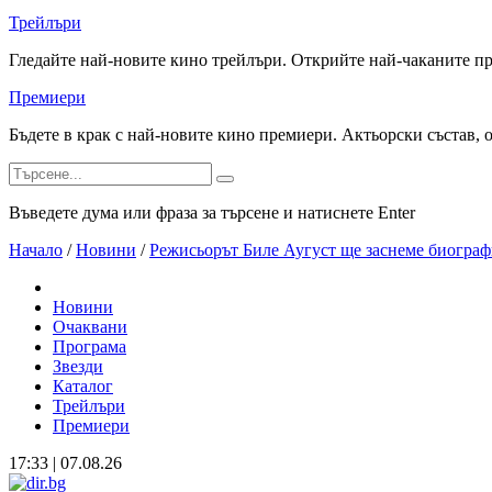
Трейлъри
Гледайте най-новите кино трейлъри. Открийте най-чаканите п
Премиери
Бъдете в крак с най-новите кино премиери. Актьорски състав, 
Въведете дума или фраза за търсене и натиснете Enter
Начало
/
Новини
/
Режисьорът Биле Аугуст ще заснеме биогра
Новини
Очаквани
Програма
Звезди
Каталог
Трейлъри
Премиери
17:33 | 07.08.26