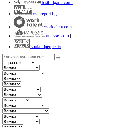
lostbulgaria.com
|
webreport.bg
|
worktalent.com
|
wnesstv.com
|
soulandpepper.tv