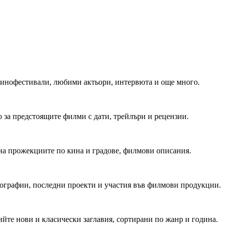
 Кинофестивали, любими актьори, интервюта и още много.
 за предстоящите филми с дати, трейлъри и рецензии.
на прожекциите по кина и градове, филмови описания.
мографии, последни проекти и участия във филмови продукции.
йте нови и класически заглавия, сортирани по жанр и година.