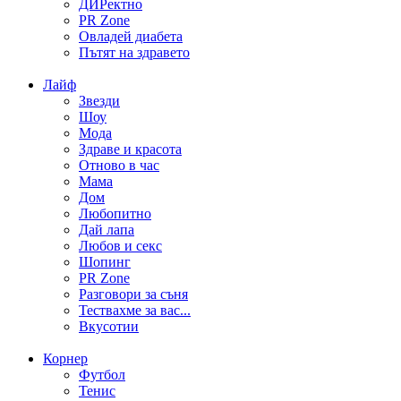
ДИРектно
PR Zone
Овладей диабета
Пътят на здравето
Лайф
Звезди
Шоу
Мода
Здраве и красота
Отново в час
Мама
Дом
Любопитно
Дай лапа
Любов и секс
Шопинг
PR Zone
Разговори за съня
Тествахме за вас...
Вкусотии
Корнер
Футбол
Тенис