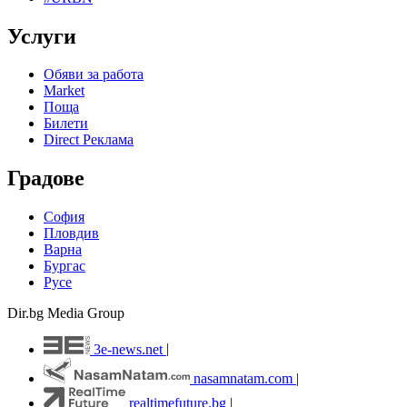
Услуги
Обяви за работа
Market
Поща
Билети
Direct Реклама
Градове
София
Пловдив
Варна
Бургас
Русе
Dir.bg Media Group
3e-news.net
|
nasamnatam.com
|
realtimefuture.bg
|