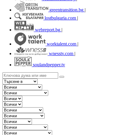
greentransition.bg
|
lostbulgaria.com
|
webreport.bg
|
worktalent.com
|
wnesstv.com
|
soulandpepper.tv