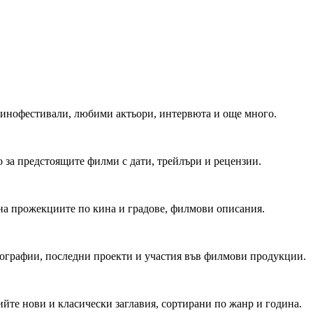
 Кинофестивали, любими актьори, интервюта и още много.
 за предстоящите филми с дати, трейлъри и рецензии.
на прожекциите по кина и градове, филмови описания.
мографии, последни проекти и участия във филмови продукции.
йте нови и класически заглавия, сортирани по жанр и година.