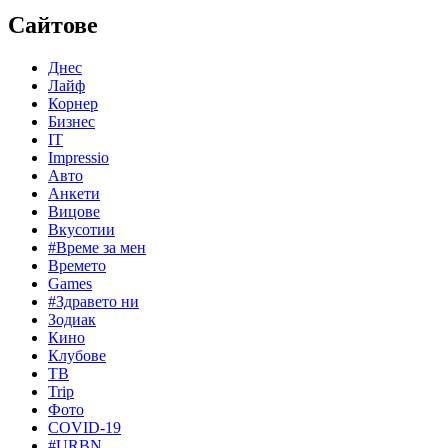
Сайтове
Днес
Лайф
Корнер
Бизнес
IT
Impressio
Авто
Анкети
Вицове
Вкусотии
#Време за мен
Времето
Games
#Здравето ни
Зодиак
Кино
Клубове
ТВ
Trip
Фото
COVID-19
#URBN