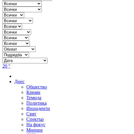
20 °
Днес
Общество
Крими
Темида
Политика
Инциденти
Свят
Спектър
На фокус
Мнение