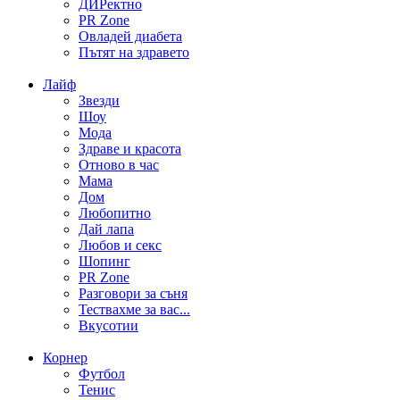
ДИРектно
PR Zone
Овладей диабета
Пътят на здравето
Лайф
Звезди
Шоу
Мода
Здраве и красота
Отново в час
Мама
Дом
Любопитно
Дай лапа
Любов и секс
Шопинг
PR Zone
Разговори за съня
Тествахме за вас...
Вкусотии
Корнер
Футбол
Тенис