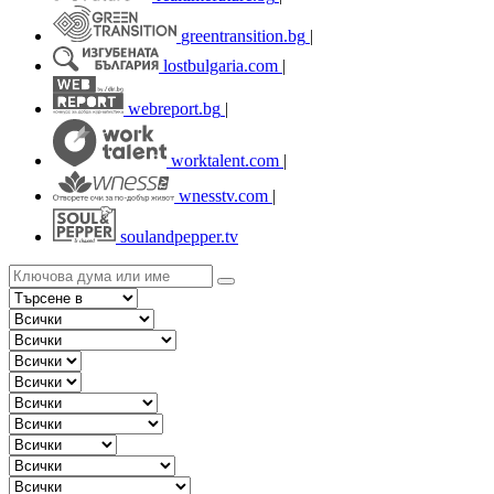
greentransition.bg
|
lostbulgaria.com
|
webreport.bg
|
worktalent.com
|
wnesstv.com
|
soulandpepper.tv