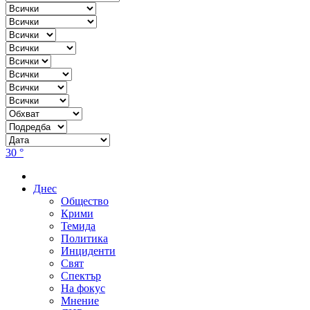
30 °
Днес
Общество
Крими
Темида
Политика
Инциденти
Свят
Спектър
На фокус
Мнение