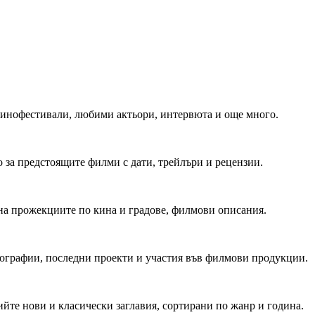
 Кинофестивали, любими актьори, интервюта и още много.
 за предстоящите филми с дати, трейлъри и рецензии.
на прожекциите по кина и градове, филмови описания.
мографии, последни проекти и участия във филмови продукции.
йте нови и класически заглавия, сортирани по жанр и година.