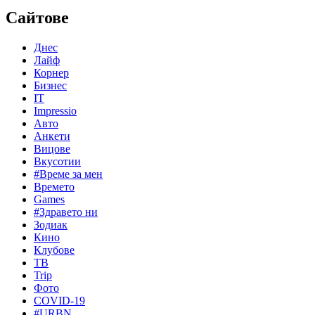
Сайтове
Днес
Лайф
Корнер
Бизнес
IT
Impressio
Авто
Анкети
Вицове
Вкусотии
#Време за мен
Времето
Games
#Здравето ни
Зодиак
Кино
Клубове
ТВ
Trip
Фото
COVID-19
#URBN