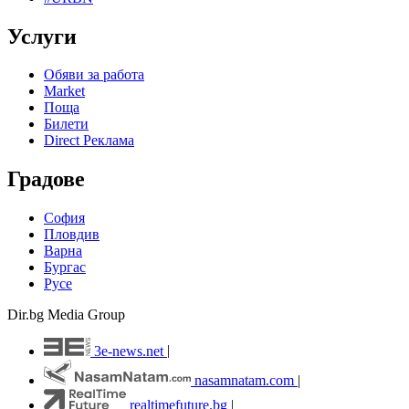
Услуги
Обяви за работа
Market
Поща
Билети
Direct Реклама
Градове
София
Пловдив
Варна
Бургас
Русе
Dir.bg Media Group
3e-news.net
|
nasamnatam.com
|
realtimefuture.bg
|