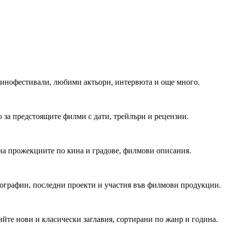
 Кинофестивали, любими актьори, интервюта и още много.
 за предстоящите филми с дати, трейлъри и рецензии.
на прожекциите по кина и градове, филмови описания.
мографии, последни проекти и участия във филмови продукции.
йте нови и класически заглавия, сортирани по жанр и година.