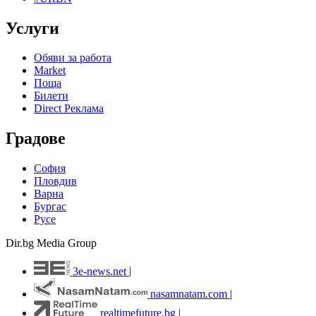
Услуги
Обяви за работа
Market
Поща
Билети
Direct Реклама
Градове
София
Пловдив
Варна
Бургас
Русе
Dir.bg Media Group
3e-news.net
|
nasamnatam.com
|
realtimefuture.bg
|