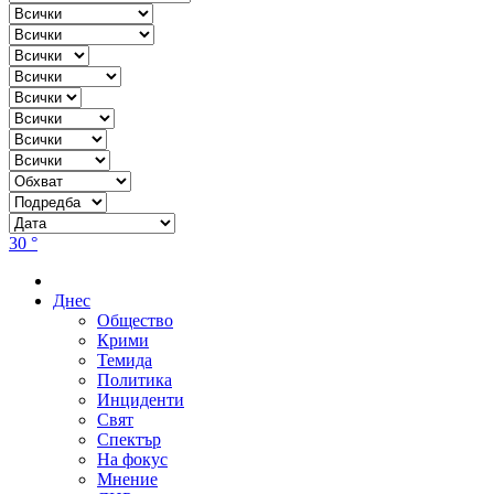
30 °
Днес
Общество
Крими
Темида
Политика
Инциденти
Свят
Спектър
На фокус
Мнение