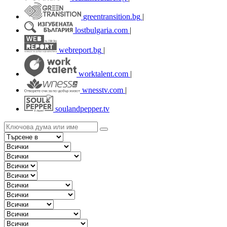
greentransition.bg
|
lostbulgaria.com
|
webreport.bg
|
worktalent.com
|
wnesstv.com
|
soulandpepper.tv