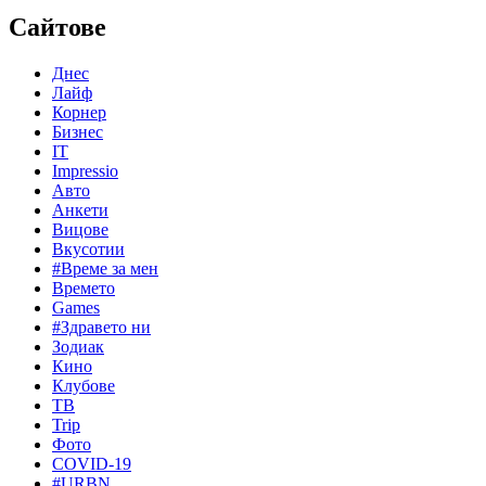
Сайтове
Днес
Лайф
Корнер
Бизнес
IT
Impressio
Авто
Анкети
Вицове
Вкусотии
#Време за мен
Времето
Games
#Здравето ни
Зодиак
Кино
Клубове
ТВ
Trip
Фото
COVID-19
#URBN