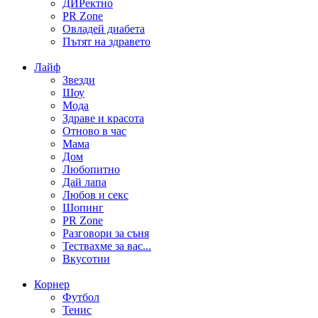
ДИРектно
PR Zone
Овладей диабета
Пътят на здравето
Лайф
Звезди
Шоу
Мода
Здраве и красота
Отново в час
Мама
Дом
Любопитно
Дай лапа
Любов и секс
Шопинг
PR Zone
Разговори за съня
Тествахме за вас...
Вкусотии
Корнер
Футбол
Тенис