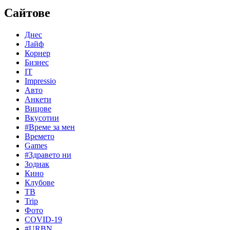
Сайтове
Днес
Лайф
Корнер
Бизнес
IT
Impressio
Авто
Анкети
Вицове
Вкусотии
#Време за мен
Времето
Games
#Здравето ни
Зодиак
Кино
Клубове
ТВ
Trip
Фото
COVID-19
#URBN