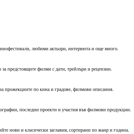
 Кинофестивали, любими актьори, интервюта и още много.
 за предстоящите филми с дати, трейлъри и рецензии.
на прожекциите по кина и градове, филмови описания.
мографии, последни проекти и участия във филмови продукции.
йте нови и класически заглавия, сортирани по жанр и година.