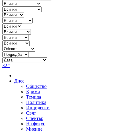
32 °
Днес
Общество
Крими
Темида
Политика
Инциденти
Свят
Спектър
На фокус
Мнение