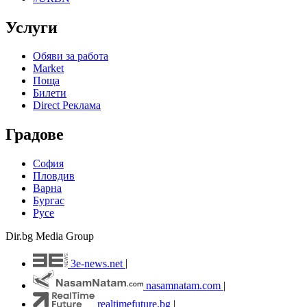
Услуги
Обяви за работа
Market
Поща
Билети
Direct Реклама
Градове
София
Пловдив
Варна
Бургас
Русе
Dir.bg Media Group
3e-news.net
|
nasamnatam.com
|
realtimefuture.bg
|