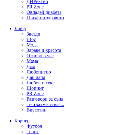
ДИРектно
PR Zone
Овладей диабета
Пътят на здравето
Лайф
Звезди
Шоу
Мода
Здраве и красота
Отново в час
Мама
Дом
Любопитно
Дай лапа
Любов и секс
Шопинг
PR Zone
Разговори за съня
Тествахме за вас...
Вкусотии
Корнер
Футбол
Тенис