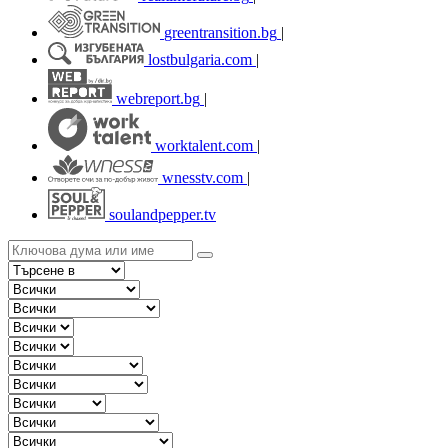
greentransition.bg
|
lostbulgaria.com
|
webreport.bg
|
worktalent.com
|
wnesstv.com
|
soulandpepper.tv