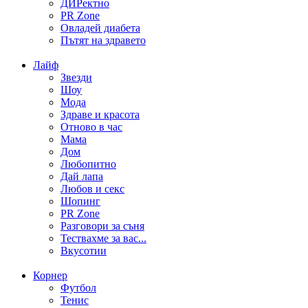
ДИРектно
PR Zone
Овладей диабета
Пътят на здравето
Лайф
Звезди
Шоу
Мода
Здраве и красота
Отново в час
Мама
Дом
Любопитно
Дай лапа
Любов и секс
Шопинг
PR Zone
Разговори за съня
Тествахме за вас...
Вкусотии
Корнер
Футбол
Тенис