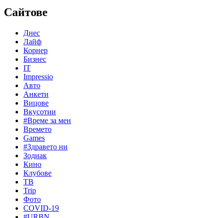
Сайтове
Днес
Лайф
Корнер
Бизнес
IT
Impressio
Авто
Анкети
Вицове
Вкусотии
#Време за мен
Времето
Games
#Здравето ни
Зодиак
Кино
Клубове
ТВ
Trip
Фото
COVID-19
#URBN