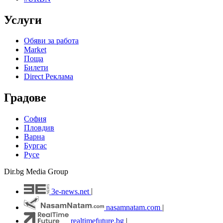
Услуги
Обяви за работа
Market
Поща
Билети
Direct Реклама
Градове
София
Пловдив
Варна
Бургас
Русе
Dir.bg Media Group
3e-news.net
|
nasamnatam.com
|
realtimefuture.bg
|