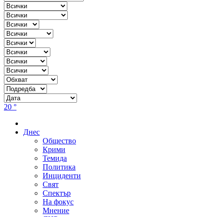
20 °
Днес
Общество
Крими
Темида
Политика
Инциденти
Свят
Спектър
На фокус
Мнение