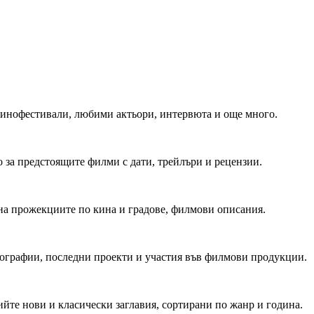
 Кинофестивали, любими актьори, интервюта и още много.
 за предстоящите филми с дати, трейлъри и рецензии.
на прожекциите по кина и градове, филмови описания.
мографии, последни проекти и участия във филмови продукции.
йте нови и класически заглавия, сортирани по жанр и година.