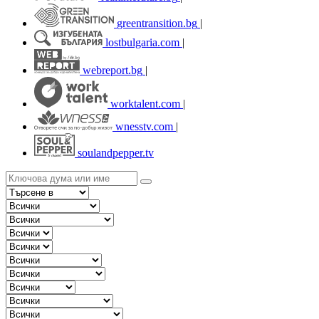
greentransition.bg
|
lostbulgaria.com
|
webreport.bg
|
worktalent.com
|
wnesstv.com
|
soulandpepper.tv