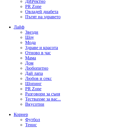
ДИРектно
PR Zone
Овладей диабета
Пътят на здравето
Лайф
Звезди
Шоу
Мода
Здраве и красота
Отново в час
Мама
Дом
Любопитно
Дай лапа
Любов и секс
Шопинг
PR Zone
Разговори за съня
Тествахме за вас...
Вкусотии
Корнер
Футбол
Тенис