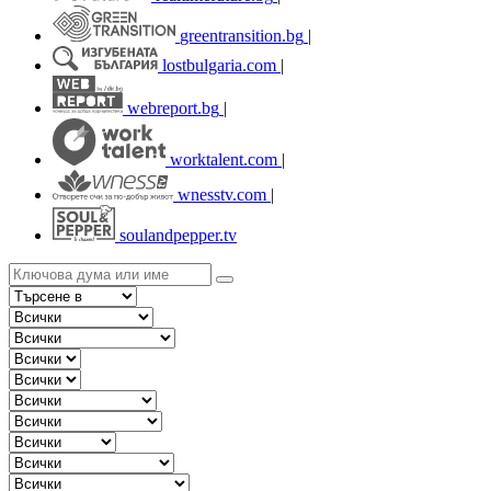
greentransition.bg
|
lostbulgaria.com
|
webreport.bg
|
worktalent.com
|
wnesstv.com
|
soulandpepper.tv