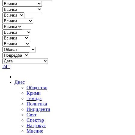
24 °
Днес
Общество
Крими
Темида
Политика
Инциденти
Свят
Спектър
На фокус
Мнение