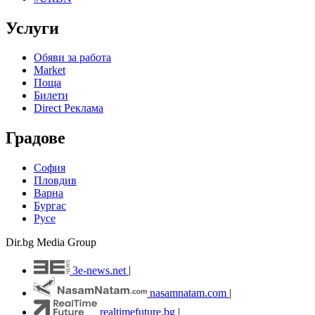
Услуги
Обяви за работа
Market
Поща
Билети
Direct Реклама
Градове
София
Пловдив
Варна
Бургас
Русе
Dir.bg Media Group
3e-news.net
|
nasamnatam.com
|
realtimefuture.bg
|