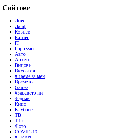
Сайтове
Днес
Лайф
Корнер
Бизнес
IT
Impressio
Авто
Анкети
Вицове
Вкусотии
#Време за мен
Времето
Games
#Здравето ни
Зодиак
Кино
Клубове
ТВ
Trip
Фото
COVID-19
#URBN