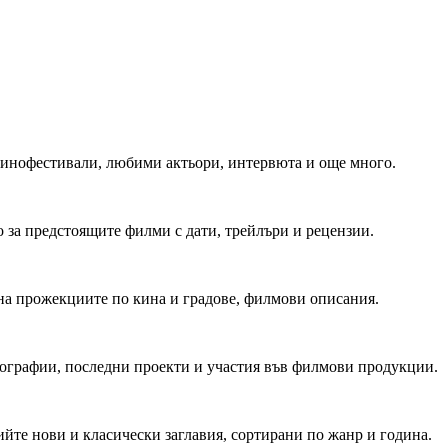
 Кинофестивали, любими актьори, интервюта и още много.
 за предстоящите филми с дати, трейлъри и рецензии.
на прожекциите по кина и градове, филмови описания.
мографии, последни проекти и участия във филмови продукции.
йте нови и класически заглавия, сортирани по жанр и година.